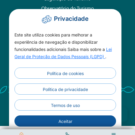
Observatório do Turismo
Plano Municipal de Turismo
Privacidade
Sobre o COMTUR
Este site utiliza cookies para melhorar a
Agências de Turismo
experiência de navegação e disponibilizar
funcionalidades adicionais Saiba mais sobre a
Lei
Atrativos Turísticos
Geral de Proteção de Dados Pessoais (LGPD)
.
Política de cookies
Política de privacidade
Termos de uso
©2026 - Turismo de Nobres -
Acessibilidade
Todos os direitos reservados
Aceitar